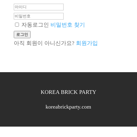
아
이
비
디
밀
자동로그인
비밀번호 찾기
번
로그인
호
아직 회원이 아니신가요?
회원가입
KOREA BRICK PARTY
koreabrickparty.com