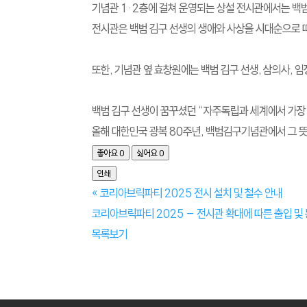
기념관 1·2층에 걸쳐 운영되는 상설 전시관에서는 백
전시관은 백범 김구 선생의 생애와 사상을 시대순으로 따
또한, 기념관 옆 효창원에는 백범 김구 선생, 삼의사,
백범 김구 선생이 꿈꾸셨던 “자주독립과 세계에서 가장 
올해 대한민국 광복 80주년, 백범김구기념관에서 그 
좋아요
0
싫어요
0
인쇄
«
코리아브릭파티 2025 전시 설치 및 철수 안내
코리아브릭파티 2025 – 전시관 확대에 따른 출입 및
목록보기